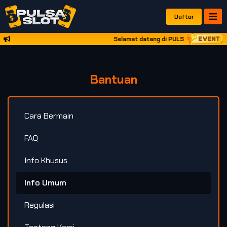
Daftar
Selamat datang di PULSASLOT, platform 
Bantuan
Cara Bermain
FAQ
Info Khusus
Info Umum
Regulasi