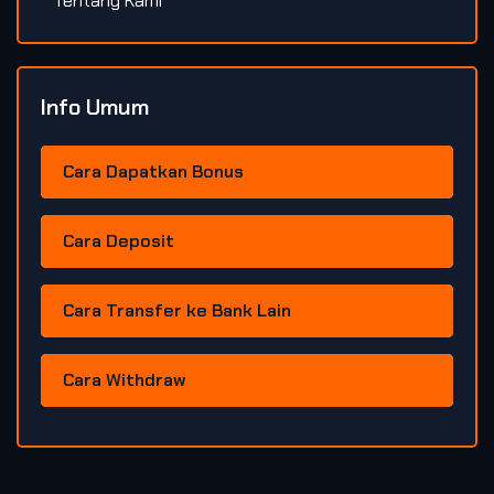
Tentang Kami
Info Umum
Cara Dapatkan Bonus
Cara Deposit
Cara Transfer ke Bank Lain
Cara Withdraw