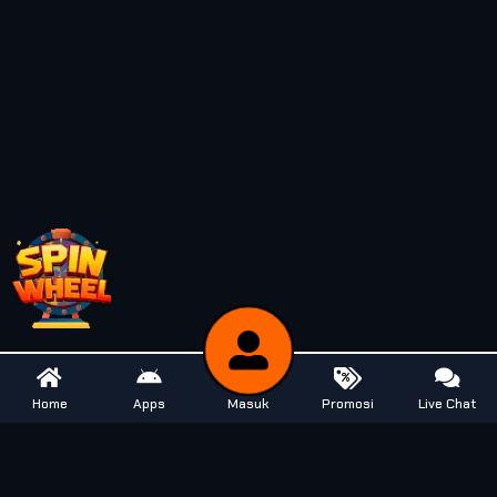
Home
Apps
Masuk
Promosi
Live Chat